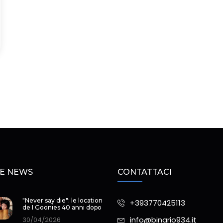
E NEWS
CONTATTACI
"Never say die": le location
+393770425113
de I Goonies 40 anni dopo
info@binario934.it
30/04/2026