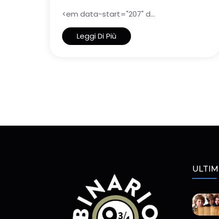
<em data-start="207" d...
Leggi Di Più
ULTIM