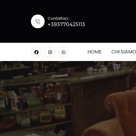
Contattaci :
+393770425113
HOME
CHI SIAM